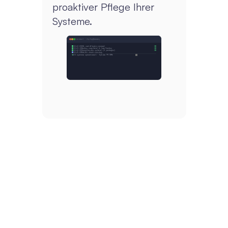
proaktiver Pflege Ihrer 
Systeme.
terminal - deploy@monarq
10:42:01
SSL certificate renewed
OK
10:43:15
Backup completed → /var/backup
OK
10:44:02
Dependencies updated (3 packages)
OK
10:45:00
Health check running…
$
All systems operational · Uptime 99.98%