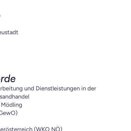
)
eustadt
örde
beitung und Dienstleistungen in der 
rsandhandel
 Mödling
(GewO)
derösterreich (WKO NÖ)