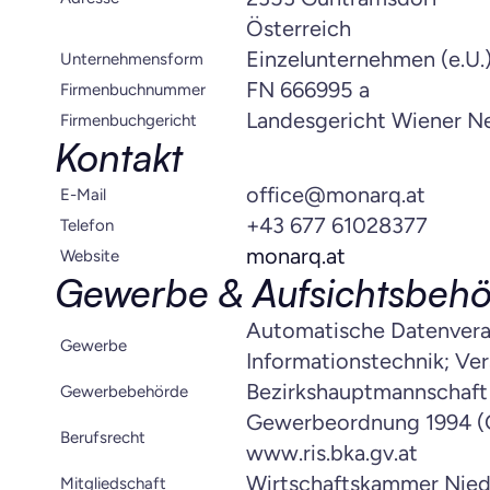
Österreich
Einzelunternehmen (e.U.
Unternehmensform
FN 666995 a
Firmenbuchnummer
Landesgericht Wiener N
Firmenbuchgericht
Kontakt
office@monarq.at
E-Mail
+43 677 61028377
Telefon
monarq.at
Website
Gewerbe & Aufsichtsbeh
Automatische Datenverar
Gewerbe
Informationstechnik; Ve
Bezirkshauptmannschaft
Gewerbebehörde
Gewerbeordnung 1994 
Berufsrecht
www.ris.bka.gv.at
Wirtschaftskammer Nie
Mitgliedschaft